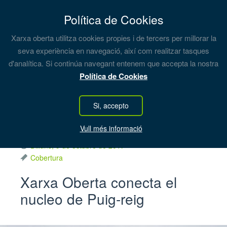
Política de Cookies
Xarxa oberta utilitza cookies propies i de tercers per millorar la
seva experiència en navegació, així com realitzar tasques
d'analítica. Si continúa navegant entenem que accepta la nostra
Notícies
Política de Cookies
Si, accepto
Vull més informació
Dilluns, 9 de octubre de 2017
Cobertura
Xarxa Oberta conecta el
nucleo de Puig-reig