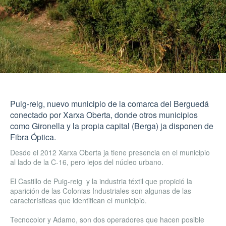
Puig-reig, nuevo municipio de la comarca del Berguedá
conectado por Xarxa Oberta, donde otros municipios
como Gironella y la propia capital (Berga) ja disponen de
Fibra Óptica.
Desde el 2012 Xarxa Oberta ja tiene presencia en el municipio
al lado de la C-16, pero lejos del núcleo urbano.
El Castillo de Puig-reig y la industria téxtil que propició la
aparición de las Colonias Industriales son algunas de las
características que identifican el municipio.
Tecnocolor y Adamo, son dos operadores que hacen posible