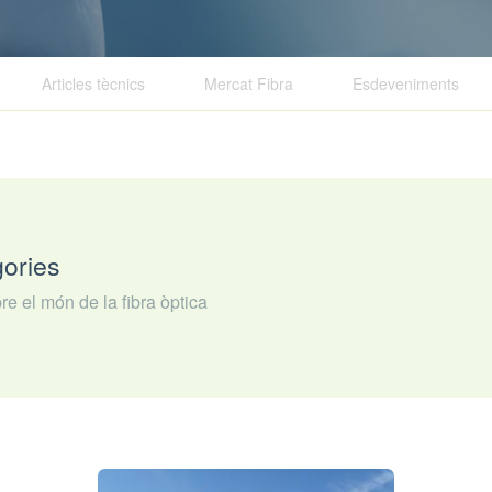
Articles tècnics
Articles tècnics
Mercat Fibra
Mercat Fibra
Esdeveniments
Esdeveniments
gories
re el món de la fibra òptica