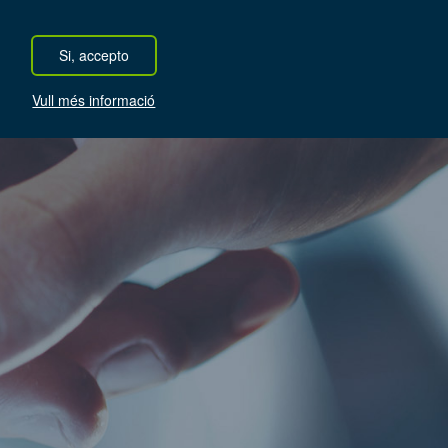
ESP
CAT
Si, accepto
s
Sobre XOC
Notícies
Accés Clients
Vull més informació