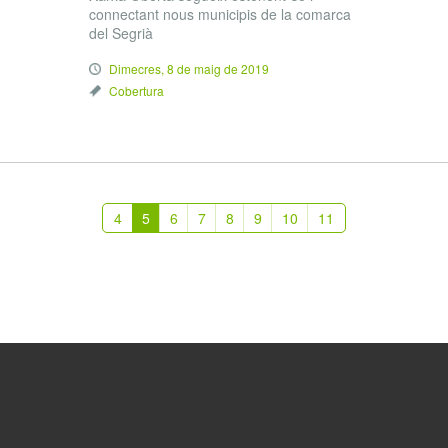
connectant nous municipis de la comarca
del Segrià
Dimecres, 8 de maig de 2019
Cobertura
4
5
6
7
8
9
10
11