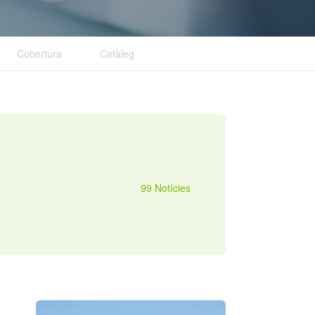
Cobertura
Cobertura
Catàleg
Catàleg
99 Notícies